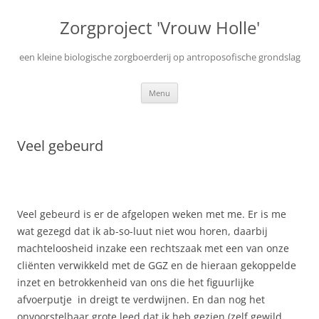
Ga
naar
Zorgproject 'Vrouw Holle'
de
inhoud
een kleine biologische zorgboerderij op antroposofische grondslag
Menu
Veel gebeurd
Veel gebeurd is er de afgelopen weken met me. Er is me
wat gezegd dat ik ab-so-luut niet wou horen, daarbij
machteloosheid inzake een rechtszaak met een van onze
cliënten verwikkeld met de GGZ en de hieraan gekoppelde
inzet en betrokkenheid van ons die het figuurlijke
afvoerputje in dreigt te verdwijnen. En dan nog het
onvoorstelbaar grote leed dat ik heb gezien (zelf gewild,