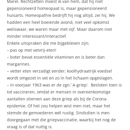
Marel. Rechtzetten moest ik van hem, dat hij niet
gepensioneerd homeopaat is, maar gepensioneerd
huisarts. Homeopathie bedrijft hij nog altijd, zei hij. We
hadden een heel boeiende avond, niet veel opkomst
weliswaar, we waren maar met vijf. Maar daarom niet
minder interessant/interactief.
Enkele uitspraken die me bijgebleven zijn;
– pas op met vetvrij-eten!
– boter bevat essentiële vitaminen en is beter dan
margarines.
– vetter eten verzadigt eerder; koolhydraatrijk voedsel
wordt omgezet in vet en zo in het lichaam opgeslagen.
– in voorjaar 1963 was er de zgn.’ A-griep’. Besloten toen is
tot vaccineren, omdat er mensen in overeenkomstige
aantallen stierven aan deze griep als bij de Corona-
epidemie. Of het zou helpen wist men niet, maar het
stemde de gemoederen wél rustig. Sindsdien is men
doorgegaan met die griepvaccinatie, waarbij het nog de
vraag is of dat nuttig is.