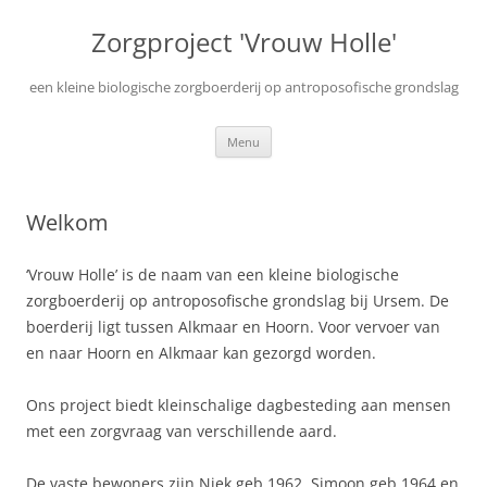
Ga
naar
Zorgproject 'Vrouw Holle'
de
inhoud
een kleine biologische zorgboerderij op antroposofische grondslag
Menu
Welkom
‘Vrouw Holle’ is de naam van een kleine biologische
zorgboerderij op antroposofische grondslag bij Ursem. De
boerderij ligt tussen Alkmaar en Hoorn. Voor vervoer van
en naar Hoorn en Alkmaar kan gezorgd worden.
Ons project biedt kleinschalige dagbesteding aan mensen
met een zorgvraag van verschillende aard.
De vaste bewoners zijn Niek geb.1962, Simoon geb.1964 en